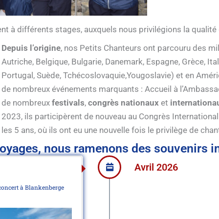
t à différents stages, auxquels nous privilégions la qualité
Depuis l’origine
, nos Petits Chanteurs ont parcouru des mi
Autriche, Belgique, Bulgarie, Danemark, Espagne, Grèce, It
Portugal, Suède, Tchécoslovaquie,Yougoslavie) et en Améri
de nombreux événements marquants : Accueil à l’Ambassade
de nombreux
festivals
,
congrès nationaux
et
internationa
2023, ils participèrent de nouveau au Congrès Internationa
les 5 ans, où ils ont eu une nouvelle fois le privilège de cha
voyages, nous ramenons des souvenirs in
Avril 2026
 concert à Blankenberge