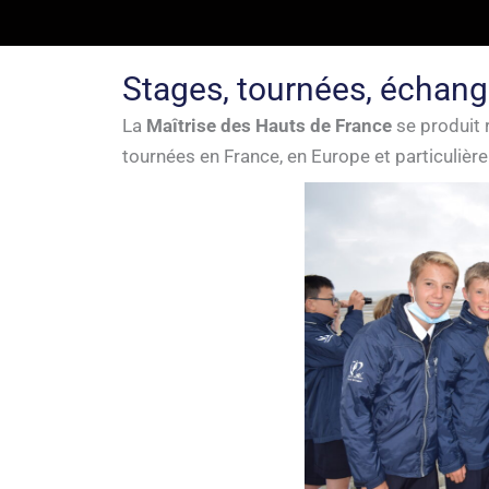
Skip
to
content
Stages, tournées, échang
La
Maîtrise des Hauts de France
se produit r
tournées en France, en Europe et particuliè